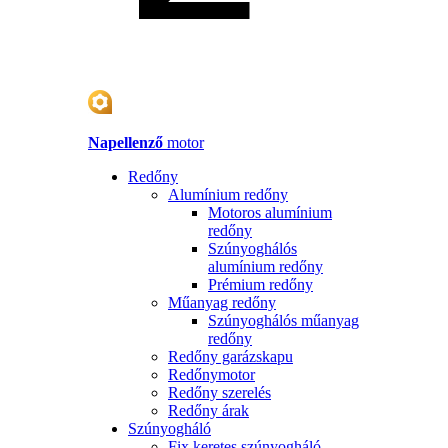
Napellenző
motor
Redőny
Alumínium redőny
Motoros alumínium
redőny
Szúnyoghálós
alumínium redőny
Prémium redőny
Műanyag redőny
Szúnyoghálós műanyag
redőny
Redőny garázskapu
Redőnymotor
Redőny szerelés
Redőny árak
Szúnyogháló
Fix keretes szúnyogháló