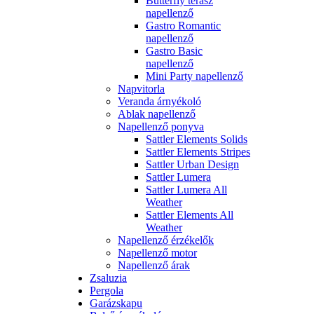
Butterfly terasz
napellenző
Gastro Romantic
napellenző
Gastro Basic
napellenző
Mini Party napellenző
Napvitorla
Veranda árnyékoló
Ablak napellenző
Napellenző ponyva
Sattler Elements Solids
Sattler Elements Stripes
Sattler Urban Design
Sattler Lumera
Sattler Lumera All
Weather
Sattler Elements All
Weather
Napellenző érzékelők
Napellenző motor
Napellenző árak
Zsaluzia
Pergola
Garázskapu