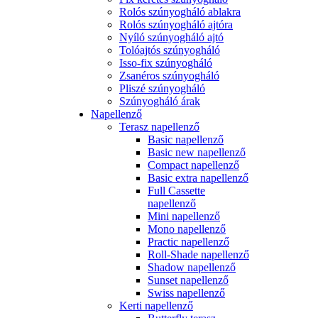
Rolós szúnyogháló ablakra
Rolós szúnyogháló ajtóra
Nyíló szúnyogháló ajtó
Tolóajtós szúnyogháló
Isso-fix szúnyogháló
Zsanéros szúnyogháló
Pliszé szúnyogháló
Szúnyogháló árak
Napellenző
Terasz napellenző
Basic napellenző
Basic new napellenző
Compact napellenző
Basic extra napellenző
Full Cassette
napellenző
Mini napellenző
Mono napellenző
Practic napellenző
Roll-Shade napellenző
Shadow napellenző
Sunset napellenző
Swiss napellenző
Kerti napellenző