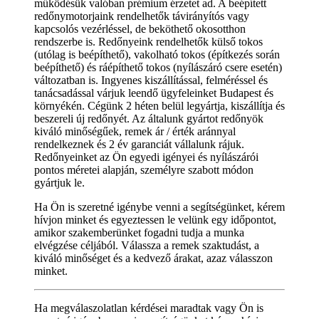
működésük valóban prémium érzetet ad. A beépített
redőnymotorjaink rendelhetők távirányítós vagy
kapcsolós vezérléssel, de beköthető okosotthon
rendszerbe is. Redőnyeink rendelhetők külső tokos
(utólag is beépíthető), vakolható tokos (építkezés során
beépíthető) és ráépíthető tokos (nyílászáró csere esetén)
változatban is. Ingyenes kiszállítással, felméréssel és
tanácsadással várjuk leendő ügyfeleinket Budapest és
környékén. Cégünk 2 héten belül legyártja, kiszállítja és
beszereli új redőnyét. Az általunk gyártot redőnyök
kiváló minőségűek, remek ár / érték aránnyal
rendelkeznek és 2 év garanciát vállalunk rájuk.
Redőnyeinket az Ön egyedi igényei és nyílászárói
pontos méretei alapján, személyre szabott módon
gyártjuk le.
Ha Ön is szeretné igénybe venni a segítségünket, kérem
hívjon minket és egyeztessen le velünk egy időpontot,
amikor szakemberünket fogadni tudja a munka
elvégzése céljából. Válassza a remek szaktudást, a
kiváló minőséget és a kedvező árakat, azaz válasszon
minket.
Ha megválaszolatlan kérdései maradtak vagy Ön is