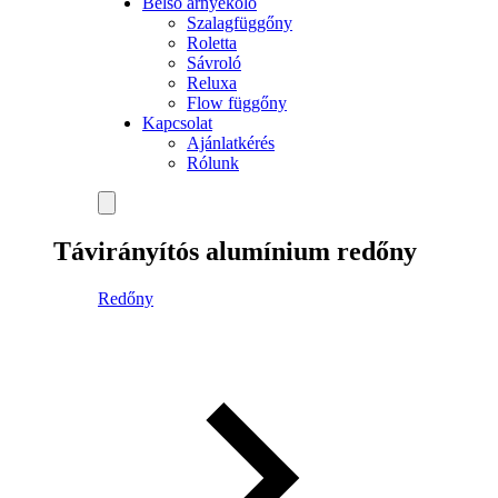
Belső árnyékoló
Szalagfüggőny
Roletta
Sávroló
Reluxa
Flow függőny
Kapcsolat
Ajánlatkérés
Rólunk
Távirányítós alumínium redőny
Redőny