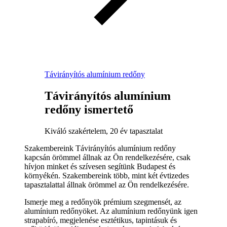
Távirányítós alumínium redőny
Távirányítós alumínium
redőny ismertető
Kiváló szakértelem, 20 év tapasztalat
Szakembereink Távirányítós alumínium redőny
kapcsán örömmel állnak az Ön rendelkezésére, csak
hívjon minket és szívesen segítünk Budapest és
környékén. Szakembereink több, mint két évtizedes
tapasztalattal állnak örömmel az Ön rendelkezésére.
Ismerje meg a redőnyök prémium szegmensét, az
alumínium redőnyöket. Az alumínium redőnyünk igen
strapabíró, megjelenése esztétikus, tapintásuk és