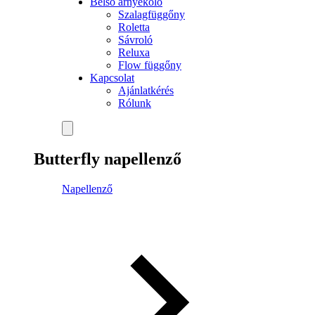
Belső árnyékoló
Szalagfüggőny
Roletta
Sávroló
Reluxa
Flow függőny
Kapcsolat
Ajánlatkérés
Rólunk
Butterfly napellenző
Napellenző