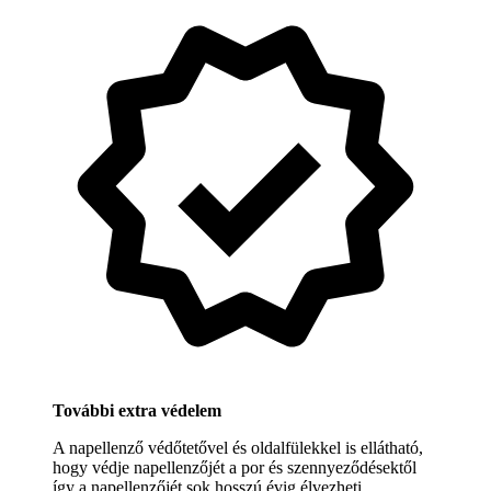
További extra védelem
A napellenző védőtetővel és oldalfülekkel is ellátható,
hogy védje napellenzőjét a por és szennyeződésektől
így a napellenzőjét sok hosszú évig élvezheti.