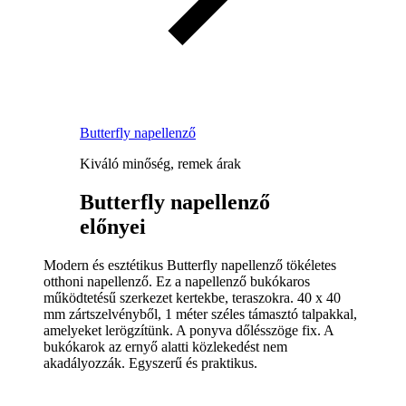
Butterfly napellenző
Kiváló minőség, remek árak
Butterfly napellenző
előnyei
Modern és esztétikus Butterfly napellenző tökéletes
otthoni napellenző. Ez a napellenző bukókaros
működtetésű szerkezet kertekbe, teraszokra. 40 x 40
mm zártszelvényből, 1 méter széles támasztó talpakkal,
amelyeket lerögzítünk. A ponyva dőlésszöge fix. A
bukókarok az ernyő alatti közlekedést nem
akadályozzák. Egyszerű és praktikus.