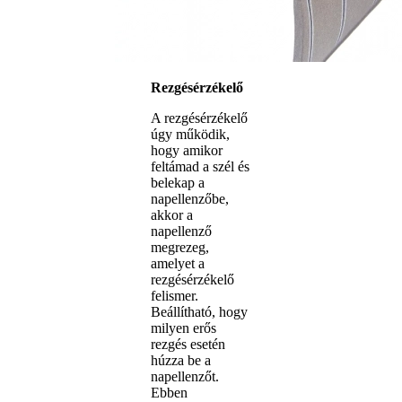
Rezgésérzékelő
A rezgésérzékelő
úgy működik,
hogy amikor
feltámad a szél és
belekap a
napellenzőbe,
akkor a
napellenző
megrezeg,
amelyet a
rezgésérzékelő
felismer.
Beállítható, hogy
milyen erős
rezgés esetén
húzza be a
napellenzőt.
Ebben