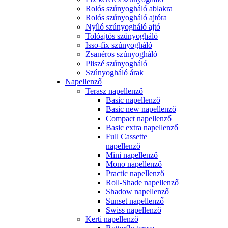
Rolós szúnyogháló ablakra
Rolós szúnyogháló ajtóra
Nyíló szúnyogháló ajtó
Tolóajtós szúnyogháló
Isso-fix szúnyogháló
Zsanéros szúnyogháló
Pliszé szúnyogháló
Szúnyogháló árak
Napellenző
Terasz napellenző
Basic napellenző
Basic new napellenző
Compact napellenző
Basic extra napellenző
Full Cassette
napellenző
Mini napellenző
Mono napellenző
Practic napellenző
Roll-Shade napellenző
Shadow napellenző
Sunset napellenző
Swiss napellenző
Kerti napellenző