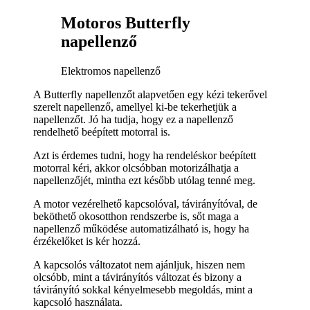
Motoros Butterfly
napellenző
Elektromos napellenző
A Butterfly napellenzőt alapvetően egy kézi tekerővel
szerelt napellenző, amellyel ki-be tekerhetjük a
napellenzőt. Jó ha tudja, hogy ez a napellenző
rendelhető beépített motorral is.
Azt is érdemes tudni, hogy ha rendeléskor beépített
motorral kéri, akkor olcsóbban motorizálhatja a
napellenzőjét, mintha ezt később utólag tenné meg.
A motor vezérelhető kapcsolóval, távirányítóval, de
beköthető okosotthon rendszerbe is, sőt maga a
napellenző működése automatizálható is, hogy ha
érzékelőket is kér hozzá.
A kapcsolós változatot nem ajánljuk, hiszen nem
olcsóbb, mint a távirányítós változat és bizony a
távirányító sokkal kényelmesebb megoldás, mint a
kapcsoló használata.