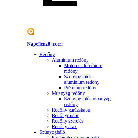
Napellenző
motor
Redőny
Alumínium redőny
Motoros alumínium
redőny
Szúnyoghálós
alumínium redőny
Prémium redőny
Műanyag redőny
Szúnyoghálós műanyag
redőny
Redőny garázskapu
Redőnymotor
Redőny szerelés
Redőny árak
Szúnyogháló
Fix keretes szúnyogháló