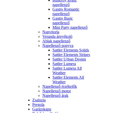
Butterfly terasz
napellenző
Gastro Romantic
napellenző
Gastro Basic
napellenző
Mini Party napellenző
Napvitorla
Veranda árnyékoló
Ablak napellenző
Napellenző ponyva
Sattler Elements Solids
Sattler Elements Stripes
Sattler Urban Design
Sattler Lumera
Sattler Lumera All
Weather
Sattler Elements All
Weather
Napellenző érzékelők
Napellenző motor
Napellenző árak
Zsaluzia
Pergola
Garázskapu