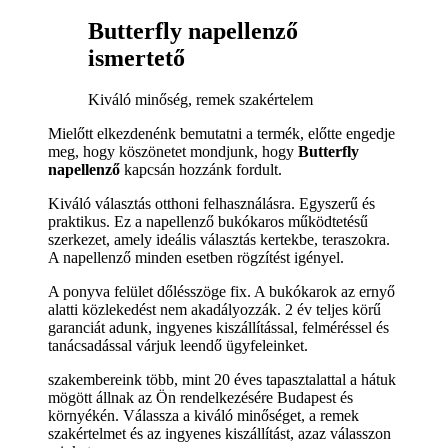
Butterfly napellenző
ismertető
Kiváló minőség, remek szakértelem
Mielőtt elkezdenénk bemutatni a termék, előtte engedje
meg, hogy köszönetet mondjunk, hogy
Butterfly
napellenző
kapcsán hozzánk fordult.
Kiváló választás otthoni felhasználásra. Egyszerű és
praktikus. Ez a napellenző bukókaros működtetésű
szerkezet, amely ideális választás kertekbe, teraszokra.
A napellenző minden esetben rögzítést igényel.
A ponyva felület dőlésszöge fix. A bukókarok az ernyő
alatti közlekedést nem akadályozzák. 2 év teljes körű
garanciát adunk, ingyenes kiszállítással, felméréssel és
tanácsadással várjuk leendő ügyfeleinket.
szakembereink több, mint 20 éves tapasztalattal a hátuk
mögött állnak az Ön rendelkezésére Budapest és
környékén. Válassza a kiváló minőséget, a remek
szakértelmet és az ingyenes kiszállítást, azaz válasszon