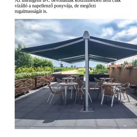
Az intelligens IPC bevonatnak köszönhetően nem csak
vízálló a napellenző ponyvája, de megőrzi
rugalmasságát is.