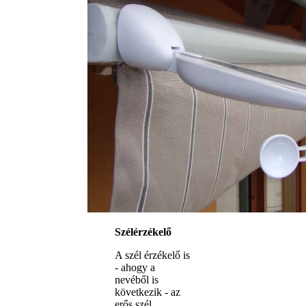
Szélérzékelő
A szél érzékelő is
- ahogy a
nevéből is
következik - az
erős szél