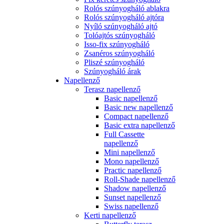
Rolós szúnyogháló ablakra
Rolós szúnyogháló ajtóra
Nyíló szúnyogháló ajtó
Tolóajtós szúnyogháló
Isso-fix szúnyogháló
Zsanéros szúnyogháló
Pliszé szúnyogháló
Szúnyogháló árak
Napellenző
Terasz napellenző
Basic napellenző
Basic new napellenző
Compact napellenző
Basic extra napellenző
Full Cassette
napellenző
Mini napellenző
Mono napellenző
Practic napellenző
Roll-Shade napellenző
Shadow napellenző
Sunset napellenző
Swiss napellenző
Kerti napellenző