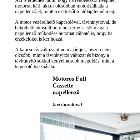
Azt is érdemes tudni, hogy ha rendeléskor beépített
motorral kéri, akkor olcsóbban motorizálhatja a
napellenzőjét, mintha ezt később utólag tenné meg.
A motor vezérelhető kapcsolóval, távirányítóval, de
beköthető okosotthon rendszerbe is, sőt maga a
napellenző működése automatizálható is, hogy ha
érzékelőket is kér hozzá.
A kapcsolós változatot nem ajánljuk, hiszen nem
olcsóbb, mint a távirányítós változat és bizony a
távirányító sokkal kényelmesebb megoldás, mint a
kapcsoló használata.
Motoros Full
Cassette
napellenző
távirányítóval