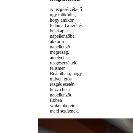
A rezgésérzékelő
úgy működik,
hogy amikor
feltámad a szél és
belekap a
napellenzőbe,
akkor a
napellenző
megrezeg,
amelyet a
rezgésérzékelő
felismer.
Beállítható, hogy
milyen erős
rezgés esetén
húzza be a
napellenzőt.
Ebben
szakembereink
majd segítenek.