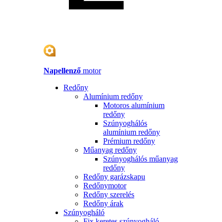
Napellenző
motor
Redőny
Alumínium redőny
Motoros alumínium
redőny
Szúnyoghálós
alumínium redőny
Prémium redőny
Műanyag redőny
Szúnyoghálós műanyag
redőny
Redőny garázskapu
Redőnymotor
Redőny szerelés
Redőny árak
Szúnyogháló
Fix keretes szúnyogháló