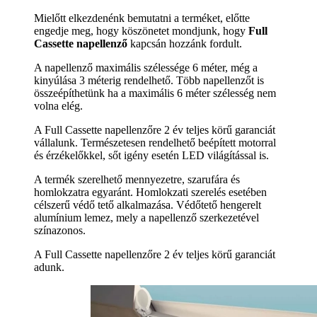
Mielőtt elkezdenénk bemutatni a terméket, előtte
engedje meg, hogy köszönetet mondjunk, hogy
Full
Cassette napellenző
kapcsán hozzánk fordult.
A napellenző maximális szélessége 6 méter, még a
kinyúlása 3 méterig rendelhető. Több napellenzőt is
összeépíthetünk ha a maximális 6 méter szélesség nem
volna elég.
A Full Cassette napellenzőre 2 év teljes körű garanciát
vállalunk. Természetesen rendelhető beépített motorral
és érzékelőkkel, sőt igény esetén LED világítással is.
A termék szerelhető mennyezetre, szarufára és
homlokzatra egyaránt. Homlokzati szerelés esetében
célszerű védő tető alkalmazása. Védőtető hengerelt
alumínium lemez, mely a napellenző szerkezetével
színazonos.
A Full Cassette napellenzőre 2 év teljes körű garanciát
adunk.