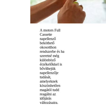
A motors Full
Cassette
napellenző
beköthető
okosotthon
rendszerbe és ha
szeretné még
különböző
érzékelőkkel is
bővíthejük
napellenzője
tudását,
amelyeknek
köszönhetően
magától tudd
reagálni az
időjárás
változásaira.