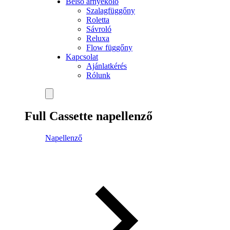
Belső árnyékoló
Szalagfüggőny
Roletta
Sávroló
Reluxa
Flow függőny
Kapcsolat
Ajánlatkérés
Rólunk
Full Cassette napellenző
Napellenző