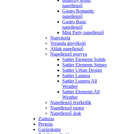
Butterfly terasz
napellenző
Gastro Romantic
napellenző
Gastro Basic
napellenző
Mini Party napellenző
Napvitorla
Veranda árnyékoló
Ablak napellenző
Napellenző ponyva
Sattler Elements Solids
Sattler Elements Stripes
Sattler Urban Design
Sattler Lumera
Sattler Lumera All
Weather
Sattler Elements All
Weather
Napellenző érzékelők
Napellenző motor
Napellenző árak
Zsaluzia
Pergola
Garázskapu