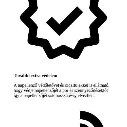
További extra védelem
A napellenző védőtetővel és oldalfülekkel is ellátható,
hogy védje napellenzőjét a por és szennyeződésektől
így a napellenzőjét sok hosszú évig élvezheti.