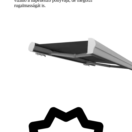
vízálló a napellenző ponyvája, de megőrzi
rugalmasságát is.