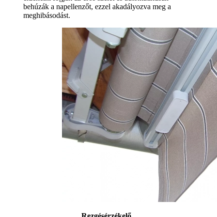
behúzák a napellenzőt, ezzel akadályozva meg a
meghibásodást.
Rezgésérzékelő