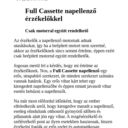
Full Cassette napellenző
érzékelőkkel
Csak motorral együtt rendelhető
Az érzékelők a napellenző motornak adnak
utasításokat, így ha a beépített motort nem szeretné,
akkor az érzékelőknek sincs semmi értelme, éppen ezért
csak beépített motorral együtt rendelhetők.
Jogosan merül fel a kérdés, hogy mi értelme az
érzékelőknek. Nos, a
Full Cassette napellenző
egy
erős, strapabíró szerkezet, de minden szerkezet számára
vannak határok. Egy erős vihar kárt tehet egy
kiengedett napellenzőbe és éppen emiatt javasolt vihar
esetén behúzni a napellenzőt.
Na már most előfordul időnként, hogy az ember
elfeledkezik arról, hogy kiengedve maradt a napellenző,
esetleg elindulunk otthonról gyönyörű időben és
pillanatok alatt jön egy vihar. A rezgésérzékelő és
szélérzékelő pont az ilyen esetekben hasznosak, hiszen
érzékelni fogják az erős szelet és automatikusan