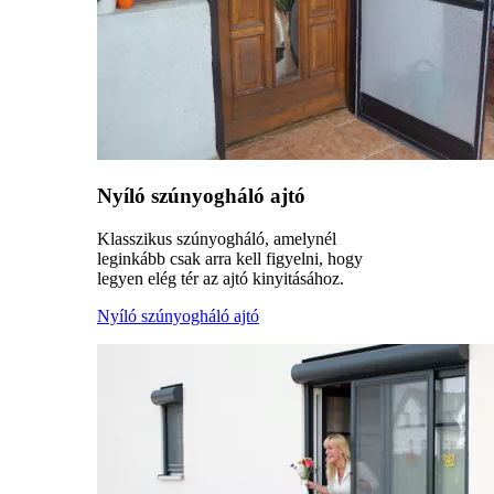
Nyíló szúnyogháló ajtó
Klasszikus szúnyogháló, amelynél
leginkább csak arra kell figyelni, hogy
legyen elég tér az ajtó kinyitásához.
Nyíló szúnyogháló ajtó