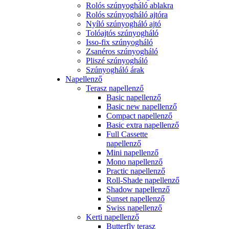
Rolós szúnyogháló ablakra
Rolós szúnyogháló ajtóra
Nyíló szúnyogháló ajtó
Tolóajtós szúnyogháló
Isso-fix szúnyogháló
Zsanéros szúnyogháló
Pliszé szúnyogháló
Szúnyogháló árak
Napellenző
Terasz napellenző
Basic napellenző
Basic new napellenző
Compact napellenző
Basic extra napellenző
Full Cassette
napellenző
Mini napellenző
Mono napellenző
Practic napellenző
Roll-Shade napellenző
Shadow napellenző
Sunset napellenző
Swiss napellenző
Kerti napellenző
Butterfly terasz