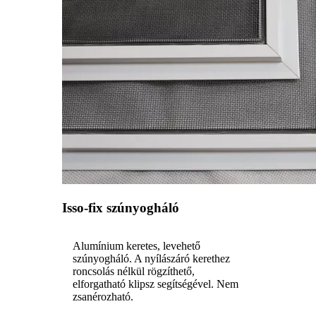
Isso-fix szúnyogháló
Alumínium keretes, levehető
szúnyogháló. A nyílászáró kerethez
roncsolás nélkül rögzíthető,
elforgatható klipsz segítségével. Nem
zsanérozható.