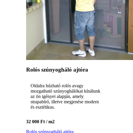
Rolós szúnyogháló ajtóra
Oldalra húzható rolós avagy
mozgatható szúnyoghálókat kínálunk
az ön igényei alapján, amely
strapabíró, illetve megjenése modern
és esztétikus.
32 000 Ft / m2
Rolós szúnyogháló ajtóra