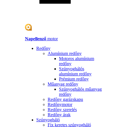
Napellenző
motor
Redőny
Alumínium redőny
Motoros alumínium
redőny
Szúnyoghálós
alumínium redőny
Prémium redőny
Műanyag redőny
Szúnyoghálós műanyag
redőny
Redőny garázskapu
Redőnymotor
Redőny szerelés
Redőny árak
Szúnyogháló
Fix keretes szúnyogháló