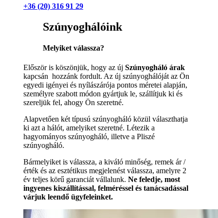
+36 (20) 316 91 29
Szúnyoghálóink
Melyiket válassza?
Először is köszönjük, hogy az új
Szúnyogháló árak
kapcsán hozzánk fordult. Az új szúnyoghálóját az Ön
egyedi igényei és nyílászárója pontos méretei alapján,
személyre szabott módon gyártjuk le, szállítjuk ki és
szereljük fel, ahogy Ön szeretné.
Alapvetően két típusú szúnyogháló közül választhatja
ki azt a hálót, amelyiket szeretné. Létezik a
hagyományos szúnyogháló, illetve a Pliszé
szúnyogháló.
Bármelyiket is válassza, a kiváló minőség, remek ár /
érték és az esztétikus megjelenést válassza, amelyre 2
év teljes körű garanciát vállalunk.
Ne feledje, most
ingyenes kiszállítással, felméréssel és tanácsadással
várjuk leendő ügyfeleinket.