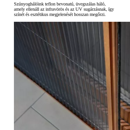
Szúnyoghálóink teflon bevonatú, üvegszálas háló,
amely ellenáll az infravörös és az UV sugárzásnak, így
színét és esztétikus megjelenését hosszan megőrzi.