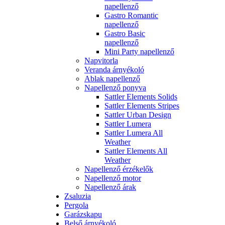
napellenző
Gastro Romantic
napellenző
Gastro Basic
napellenző
Mini Party napellenző
Napvitorla
Veranda árnyékoló
Ablak napellenző
Napellenző ponyva
Sattler Elements Solids
Sattler Elements Stripes
Sattler Urban Design
Sattler Lumera
Sattler Lumera All
Weather
Sattler Elements All
Weather
Napellenző érzékelők
Napellenző motor
Napellenző árak
Zsaluzia
Pergola
Garázskapu
Belső árnyékoló