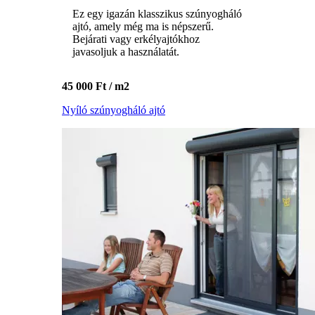
Ez egy igazán klasszikus szúnyogháló
ajtó, amely még ma is népszerű.
Bejárati vagy erkélyajtókhoz
javasoljuk a használatát.
45 000 Ft / m2
Nyíló szúnyogháló ajtó