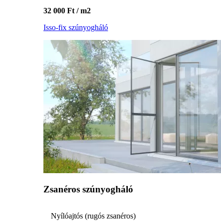
32 000 Ft / m2
Isso-fix szúnyogháló
Zsanéros szúnyogháló
Nyílóajtós (rugós zsanéros)