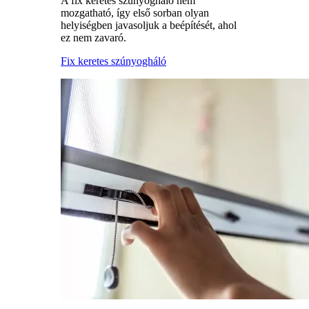
A fix keretes szúnyogháló nem
mozgatható, így első sorban olyan
helyiségben javasoljuk a beépítését, ahol
ez nem zavaró.
Fix keretes szúnyogháló