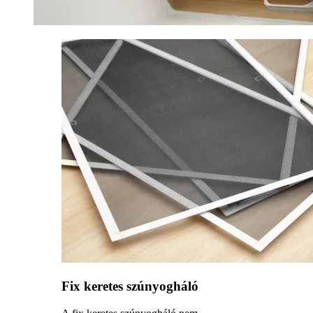
Fix keretes szúnyogháló