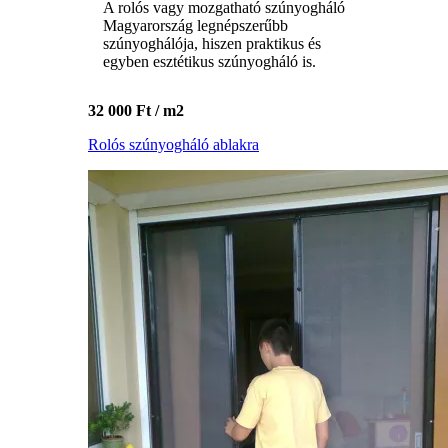
A rolós vagy mozgatható szúnyogháló
Magyarország legnépszerűbb
szúnyoghálója, hiszen praktikus és
egyben esztétikus szúnyogháló is.
32 000 Ft / m2
Rolós szúnyogháló ablakra