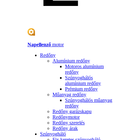
Napellenző
motor
Redőny
Alumínium redőny
Motoros alumínium
redőny
Szúnyoghálós
alumínium redőny
Prémium redőny
Műanyag redőny
Szúnyoghálós műanyag
redőny
Redőny garázskapu
Redőnymotor
Redőny szerelés
Redőny árak
Szúnyogháló
Fix keretes szúnyogháló