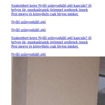
Szakembert keres Nyíló szúnyogháló ajtó kapcsán? Jó
helyen jár, munkatársaink örömmel segítenek önnek
Pest megye és környékén csak hívjon minket.
Nyíló szúnyogháló ajtó
Nyíló szúnyogháló ajtó
Szakembert keres Nyíló szúnyogháló ajtó kapcsán? Jó
helyen jár, munkatársaink örömmel segítenek önnek
Pest megye és környékén csak hívjon minket.
Nyíló szúnyogháló ajtó