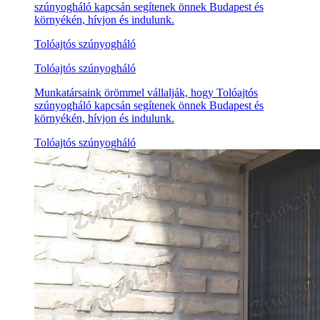
szúnyogháló kapcsán segítenek önnek Budapest és
környékén, hívjon és indulunk.
Tolóajtós szúnyogháló
Tolóajtós szúnyogháló
Munkatársaink örömmel vállalják, hogy Tolóajtós
szúnyogháló kapcsán segítenek önnek Budapest és
környékén, hívjon és indulunk.
Tolóajtós szúnyogháló