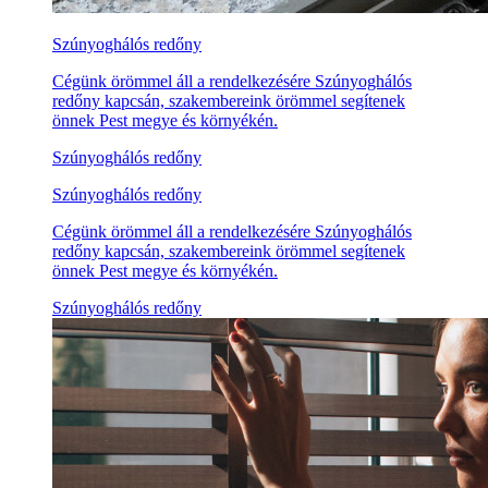
Szúnyoghálós redőny
Cégünk örömmel áll a rendelkezésére Szúnyoghálós
redőny kapcsán, szakembereink örömmel segítenek
önnek Pest megye és környékén.
Szúnyoghálós redőny
Szúnyoghálós redőny
Cégünk örömmel áll a rendelkezésére Szúnyoghálós
redőny kapcsán, szakembereink örömmel segítenek
önnek Pest megye és környékén.
Szúnyoghálós redőny