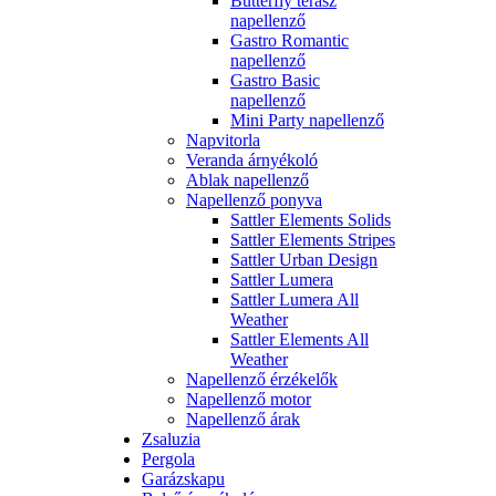
Butterfly terasz
napellenző
Gastro Romantic
napellenző
Gastro Basic
napellenző
Mini Party napellenző
Napvitorla
Veranda árnyékoló
Ablak napellenző
Napellenző ponyva
Sattler Elements Solids
Sattler Elements Stripes
Sattler Urban Design
Sattler Lumera
Sattler Lumera All
Weather
Sattler Elements All
Weather
Napellenző érzékelők
Napellenző motor
Napellenző árak
Zsaluzia
Pergola
Garázskapu