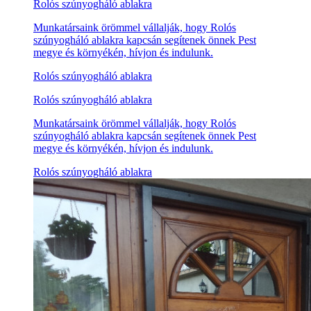
Rolós szúnyogháló ablakra
Munkatársaink örömmel vállalják, hogy Rolós
szúnyogháló ablakra kapcsán segítenek önnek Pest
megye és környékén, hívjon és indulunk.
Rolós szúnyogháló ablakra
Rolós szúnyogháló ablakra
Munkatársaink örömmel vállalják, hogy Rolós
szúnyogháló ablakra kapcsán segítenek önnek Pest
megye és környékén, hívjon és indulunk.
Rolós szúnyogháló ablakra