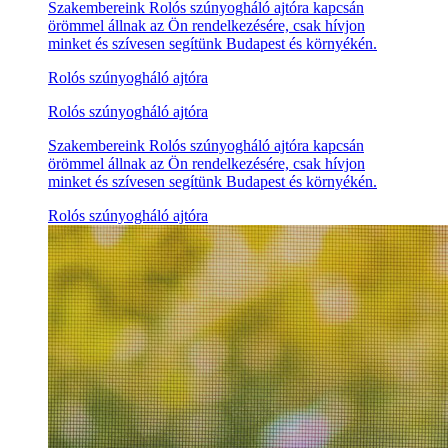
Szakembereink Rolós szúnyogháló ajtóra kapcsán
örömmel állnak az Ön rendelkezésére, csak hívjon
minket és szívesen segítünk Budapest és környékén.
Rolós szúnyogháló ajtóra
Rolós szúnyogháló ajtóra
Szakembereink Rolós szúnyogháló ajtóra kapcsán
örömmel állnak az Ön rendelkezésére, csak hívjon
minket és szívesen segítünk Budapest és környékén.
Rolós szúnyogháló ajtóra