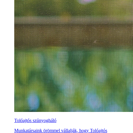
Tolóajtós szúnyogháló
Munkatársaink örömmel vállalják, hogy Tolóajtós