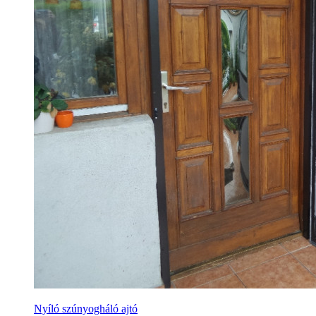
Nyíló szúnyogháló ajtó