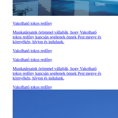
Vakolható tokos redőny
Munkatársaink örömmel vállalják, hogy Vakolható
tokos redőny kapcsán segítenek önnek Pest megye és
környékén, hívjon és indulunk.
Vakolható tokos redőny
Vakolható tokos redőny
Munkatársaink örömmel vállalják, hogy Vakolható
tokos redőny kapcsán segítenek önnek Pest megye és
környékén, hívjon és indulunk.
Vakolható tokos redőny