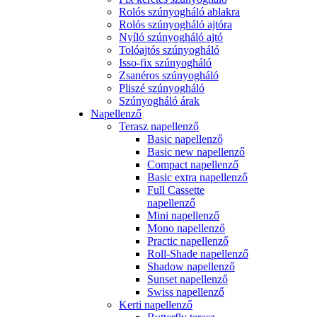
Rolós szúnyogháló ablakra
Rolós szúnyogháló ajtóra
Nyíló szúnyogháló ajtó
Tolóajtós szúnyogháló
Isso-fix szúnyogháló
Zsanéros szúnyogháló
Pliszé szúnyogháló
Szúnyogháló árak
Napellenző
Terasz napellenző
Basic napellenző
Basic new napellenző
Compact napellenző
Basic extra napellenző
Full Cassette
napellenző
Mini napellenző
Mono napellenző
Practic napellenző
Roll-Shade napellenző
Shadow napellenző
Sunset napellenző
Swiss napellenző
Kerti napellenző