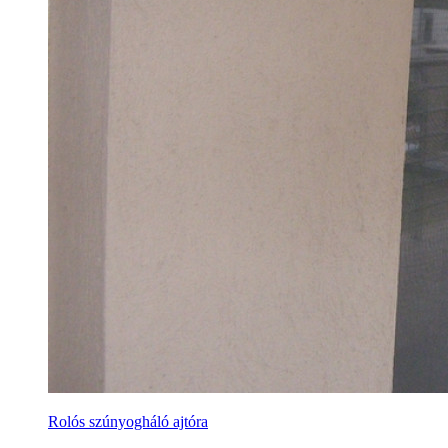
Rolós szúnyogháló ajtóra