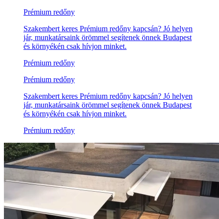
Prémium redőny
Szakembert keres Prémium redőny kapcsán? Jó helyen
jár, munkatársaink örömmel segítenek önnek Budapest
és környékén csak hívjon minket.
Prémium redőny
Prémium redőny
Szakembert keres Prémium redőny kapcsán? Jó helyen
jár, munkatársaink örömmel segítenek önnek Budapest
és környékén csak hívjon minket.
Prémium redőny