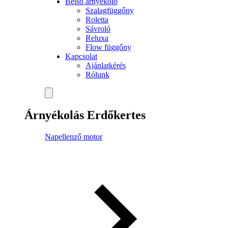
Belső árnyékoló
Szalagfüggőny
Roletta
Sávroló
Reluxa
Flow függőny
Kapcsolat
Ajánlatkérés
Rólunk
Árnyékolás Erdőkertes
Napellenző motor