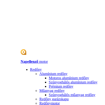
Napellenző
motor
Redőny
Alumínium redőny
Motoros alumínium redőny
Szúnyoghálós alumínium redőny
Prémium redőny
Műanyag redőny
Szúnyoghálós műanyag redőny
Redőny garázskapu
Redőnymotor