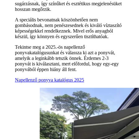
sugárzásnak, így színűket és esztétikus megjelenésüket
hosszan megőrzik.
A speciális bevonatnak köszönhetően nem
gombásodnak, nem penészesednek és kiváló víztaszító
képességekkel rendelkeznek. Mivel erős anyagból
készül, így könnyen és egyszerűen tisztíthatóak.
Tekintse meg a 2025.-ös napellenző
ponyvakatalógusunkat és válassza ki azt a ponyvát,
amelyik a leginkább tetszik önnek. Érdemes 2-3
ponyvát is kiválasztani, mert előfordul, hogy egy-egy
ponyvából éppen hiány áll fent.
Napellenző ponyva katalógus 2025