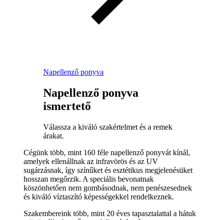
Napellenző ponyva
Napellenző ponyva
ismertető
Válassza a kiváló szakértelmet és a remek
árakat.
Cégünk több, mint 160 féle napellenző ponyvát kínál,
amelyek ellenállnak az infravörös és az UV
sugárzásnak, így színűket és esztétikus megjelenésüket
hosszan megőrzik. A speciális bevonatnak
köszönhetően nem gombásodnak, nem penészesednek
és kiváló víztaszító képességekkel rendelkeznek.
Szakembereink több, mint 20 éves tapasztalattal a hátuk