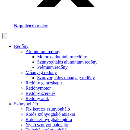
Napellenző
motor
Redőny
Alumínium redőny
Motoros alumínium redőny
Szúnyoghálós alumínium redőny
Prémium redőny
Műanyag redőny
Szúnyoghálós műanyag redőny
Redőny garázskapu
Redőnymotor
Redőny szerelés
Redőny árak
Szúnyogháló
Fix keretes szúnyogháló
Rolós szúnyogháló ablakra
Rolós szúnyogháló ajtóra
Nyíló szúnyogháló ajtó
Tolóajtós szúnyogháló