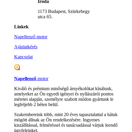
Iroda
1173 Budapest, Szürkebegy
utca 65.
Linkek
Napellenző motor
Ajánlatkérés
Kapcsolat
Napellenző
motor
Kiváló és prémium minőségű árnyékolókat kínálunk,
amelyeket az Ön egyedi igényei és nyílászárói pontos
méretei alapján, személyre szabott módon gyártunk le
legfeljebb 2 héten belül.
Szakembereink több, mint 20 éves tapasztalattal a hátuk
mögött állnak az Ön rendelkezésére. Ingyenes
kiszállítással, felméréssel és tanácsadással várjuk leendő
ügyfeleinket.