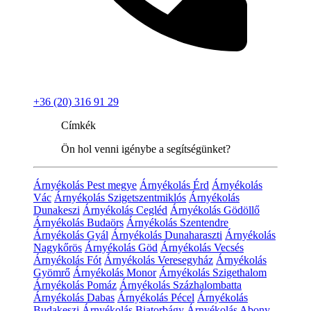
+36 (20) 316 91 29
Címkék
Ön hol venni igénybe a segítségünket?
Árnyékolás Pest megye
Árnyékolás Érd
Árnyékolás
Vác
Árnyékolás Szigetszentmiklós
Árnyékolás
Dunakeszi
Árnyékolás Cegléd
Árnyékolás Gödöllő
Árnyékolás Budaörs
Árnyékolás Szentendre
Árnyékolás Gyál
Árnyékolás Dunaharaszti
Árnyékolás
Nagykőrös
Árnyékolás Göd
Árnyékolás Vecsés
Árnyékolás Fót
Árnyékolás Veresegyház
Árnyékolás
Gyömrő
Árnyékolás Monor
Árnyékolás Szigethalom
Árnyékolás Pomáz
Árnyékolás Százhalombatta
Árnyékolás Dabas
Árnyékolás Pécel
Árnyékolás
Budakeszi
Árnyékolás Biatorbágy
Árnyékolás Abony