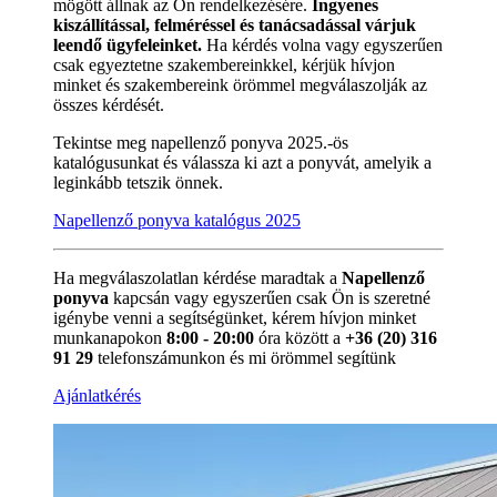
mögött állnak az Ön rendelkezésére.
Ingyenes
kiszállítással, felméréssel és tanácsadással várjuk
leendő ügyfeleinket.
Ha kérdés volna vagy egyszerűen
csak egyeztetne szakembereinkkel, kérjük hívjon
minket és szakembereink örömmel megválaszolják az
összes kérdését.
Tekintse meg napellenző ponyva 2025.-ös
katalógusunkat és válassza ki azt a ponyvát, amelyik a
leginkább tetszik önnek.
Napellenző ponyva katalógus 2025
Ha megválaszolatlan kérdése maradtak a
Napellenző
ponyva
kapcsán vagy egyszerűen csak Ön is szeretné
igénybe venni a segítségünket, kérem hívjon minket
munkanapokon
8:00 - 20:00
óra között a
+36 (20) 316
91 29
telefonszámunkon és mi örömmel segítünk
Ajánlatkérés