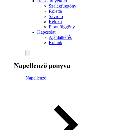
Belső árnyékoló
Szalagfüggőny
Roletta
Sávroló
Reluxa
Flow függőny
Kapcsolat
Ajánlatkérés
Rólunk
Napellenző ponyva
Napellenző