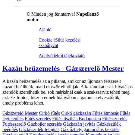
© Minden jog fenntartva!
Napellenző
motor
Ajánló
Cookie (Süti) kezelési
szabályzat
Adatvédelmi tájékoztató
Kazán beüzemelés - Gázszerelő Mester
A kazán beüzemelés az a pillanat, amikor az újonnan felszerelt
kazánt beállítják, majd először elindítják. A kazánokat csak hivatásos
szerelők szerelhetik be, sok márkánál csak a szakszerviz teheti meg
ezt. Ez fontos, hiszen ennek hiányában a garancia elvesztődik,
amely probléma lehet.
Gázszerelő Mester
Cirkó fűtés
Cirkó gázkazán
Fűtés átmosás
Fűtés
légtelenítés
Fűtés szerelés
Fűtés tisztítás Budapesten
Fűtésszerelés
Fűtésszerelő
Gázbojler szerelés
Gázkazán javítás
Gázkészülék
beépítés
Gázkészülék felújítás
Gáztűzhely garanciális bekötés
Kazánszerelő
Kondenzációs kazán szerelés
Konvektor javítás