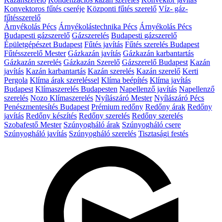
Konvektoros fűtés cseréje
Központi fűtés szerelő
Víz- gáz-
fűtésszerelő
Árnyékolás Pécs
Árnyékolástechnika Pécs
Árnyékolás Pécs
Budapesti gázszerelő
Gázszerelés
Budapesti gázszerelő
Épületgépészet Budapest
Fűtés javítás
Fűtés szerelés Budapest
Fűtésszerelő Mester
Gázkazán javítás
Gázkazán karbantartás
Gázkazán szerelés
Gázkazán Szerelő
Gázszerelő Budapest
Kazán
javítás
Kazán karbantartás
Kazán szerelés
Kazán szerelő
Kerti
Pergola
Klíma árak szereléssel
Klíma beépítés
Klíma javítás
Budapest
Klímaszerelés Budapesten
Napellenző javítás
Napellenző
szerelés
Nozo Klímaszerelés
Nyílászáró Mester
Nyílászáró Pécs
Penészmentesítés Budapest
Prémium redőny
Redőny árak
Redőny
javítás
Redőny készítés
Redőny szerelés
Redőny szerelés
Szobafestő Mester
Szúnyogháló árak
Szúnyogháló csere
Szúnyogháló javítás
Szúnyogháló szerelés
Tisztasági festés