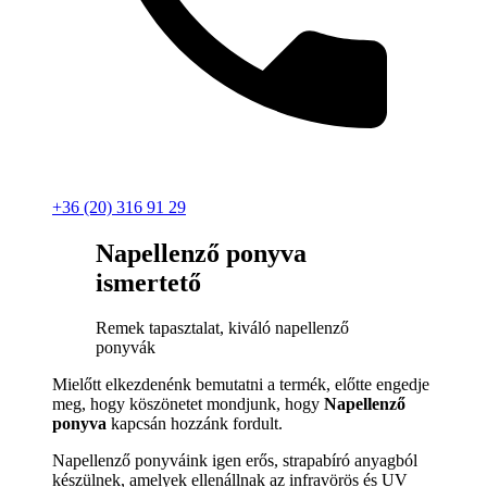
+36 (20) 316 91 29
Napellenző ponyva
ismertető
Remek tapasztalat, kiváló napellenző
ponyvák
Mielőtt elkezdenénk bemutatni a termék, előtte engedje
meg, hogy köszönetet mondjunk, hogy
Napellenző
ponyva
kapcsán hozzánk fordult.
Napellenző ponyváink igen erős, strapabíró anyagból
készülnek, amelyek ellenállnak az infravörös és UV