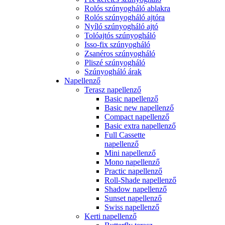
Rolós szúnyogháló ablakra
Rolós szúnyogháló ajtóra
Nyíló szúnyogháló ajtó
Tolóajtós szúnyogháló
Isso-fix szúnyogháló
Zsanéros szúnyogháló
Pliszé szúnyogháló
Szúnyogháló árak
Napellenző
Terasz napellenző
Basic napellenző
Basic new napellenző
Compact napellenző
Basic extra napellenző
Full Cassette
napellenző
Mini napellenző
Mono napellenző
Practic napellenző
Roll-Shade napellenző
Shadow napellenző
Sunset napellenző
Swiss napellenző
Kerti napellenző