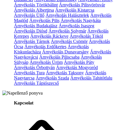
Árnyékolás Törökbálint
Árnyékolás Pilisvörösvár
Árnyékolás Albertirsa
Árnyékolás Kistarcsa
Árnyékolás Üllő
Árnyékolás Halásztelek
Árnyékolás
Maglód
Árnyékolás Pilis
Árnyékolás Nagykáta
Árnyékolás Budakalász
Árnyékolás Isaszeg
Árnyékolás Diósd
Árnyékolás Solymár
Árnyékolás
Kerepes
Árnyékolás Ráckeve
Árnyékolás Tököl
Árnyékolás Tárnok
Árnyékolás Csömör
Árnyékolás
Ócsa
Árnyékolás Erdőkertes
Árnyékolás
Kiskunlacháza
Árnyékolás Dunavarsány
Árnyékolás
Nagykovácsi
Árnyékolás Piliscsaba
Árnyékolás
Sülysáp
Árnyékolás Üröm
Árnyékolás Páty
Árnyékolás Őrbottyán
Árnyékolás Mogyoród
Árnyékolás Tura
Árnyékolás Taksony
Árnyékolás
Nagytarcsa
Árnyékolás Szada
Árnyékolás Tahitótfalu
Árnyékolás Tápiószecső
Kapcsolat