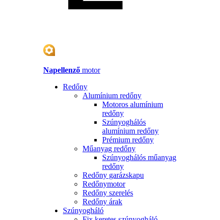
Napellenző
motor
Redőny
Alumínium redőny
Motoros alumínium
redőny
Szúnyoghálós
alumínium redőny
Prémium redőny
Műanyag redőny
Szúnyoghálós műanyag
redőny
Redőny garázskapu
Redőnymotor
Redőny szerelés
Redőny árak
Szúnyogháló
Fix keretes szúnyogháló