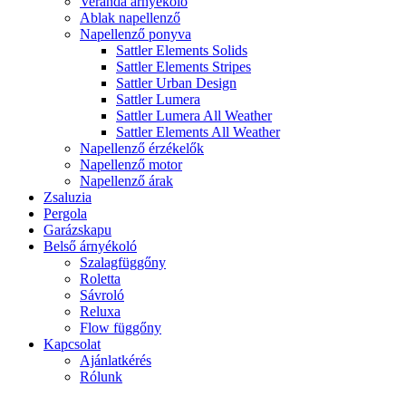
Veranda árnyékoló
Ablak napellenző
Napellenző ponyva
Sattler Elements Solids
Sattler Elements Stripes
Sattler Urban Design
Sattler Lumera
Sattler Lumera All Weather
Sattler Elements All Weather
Napellenző érzékelők
Napellenző motor
Napellenző árak
Zsaluzia
Pergola
Garázskapu
Belső árnyékoló
Szalagfüggőny
Roletta
Sávroló
Reluxa
Flow függőny
Kapcsolat
Ajánlatkérés
Rólunk