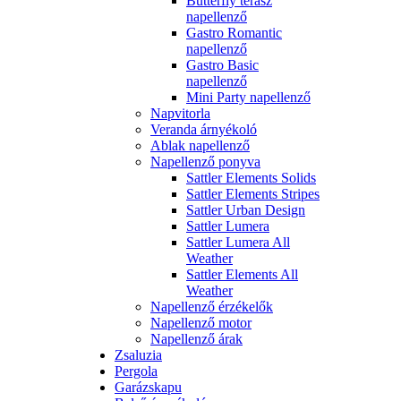
Butterfly terasz
napellenző
Gastro Romantic
napellenző
Gastro Basic
napellenző
Mini Party napellenző
Napvitorla
Veranda árnyékoló
Ablak napellenző
Napellenző ponyva
Sattler Elements Solids
Sattler Elements Stripes
Sattler Urban Design
Sattler Lumera
Sattler Lumera All
Weather
Sattler Elements All
Weather
Napellenző érzékelők
Napellenző motor
Napellenző árak
Zsaluzia
Pergola
Garázskapu