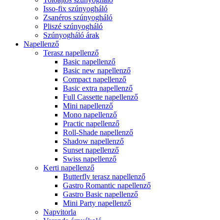
Isso-fix szúnyogháló
Zsanéros szúnyogháló
Pliszé szúnyogháló
Szúnyogháló árak
Napellenző
Terasz napellenző
Basic napellenző
Basic new napellenző
Compact napellenző
Basic extra napellenző
Full Cassette napellenző
Mini napellenző
Mono napellenző
Practic napellenző
Roll-Shade napellenző
Shadow napellenző
Sunset napellenző
Swiss napellenző
Kerti napellenző
Butterfly terasz napellenző
Gastro Romantic napellenző
Gastro Basic napellenző
Mini Party napellenző
Napvitorla