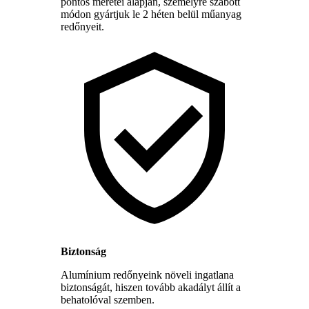
pontos méretei alapján, személyre szabott
módon gyártjuk le 2 héten belül műanyag
redőnyeit.
Biztonság
Alumínium redőnyeink növeli ingatlana
biztonságát, hiszen tovább akadályt állít a
behatolóval szemben.