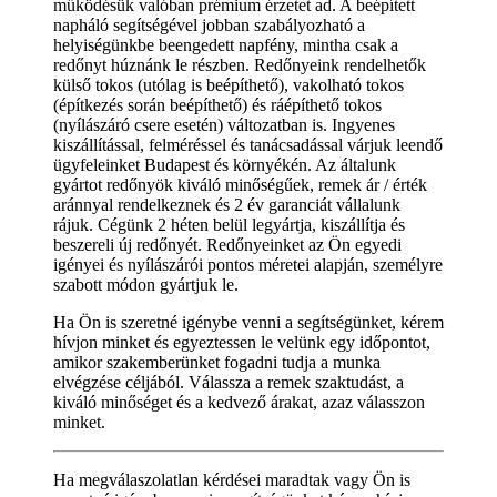
működésük valóban prémium érzetet ad. A beépített
napháló segítségével jobban szabályozható a
helyiségünkbe beengedett napfény, mintha csak a
redőnyt húznánk le részben. Redőnyeink rendelhetők
külső tokos (utólag is beépíthető), vakolható tokos
(építkezés során beépíthető) és ráépíthető tokos
(nyílászáró csere esetén) változatban is. Ingyenes
kiszállítással, felméréssel és tanácsadással várjuk leendő
ügyfeleinket Budapest és környékén. Az általunk
gyártot redőnyök kiváló minőségűek, remek ár / érték
aránnyal rendelkeznek és 2 év garanciát vállalunk
rájuk. Cégünk 2 héten belül legyártja, kiszállítja és
beszereli új redőnyét. Redőnyeinket az Ön egyedi
igényei és nyílászárói pontos méretei alapján, személyre
szabott módon gyártjuk le.
Ha Ön is szeretné igénybe venni a segítségünket, kérem
hívjon minket és egyeztessen le velünk egy időpontot,
amikor szakemberünket fogadni tudja a munka
elvégzése céljából. Válassza a remek szaktudást, a
kiváló minőséget és a kedvező árakat, azaz válasszon
minket.
Ha megválaszolatlan kérdései maradtak vagy Ön is