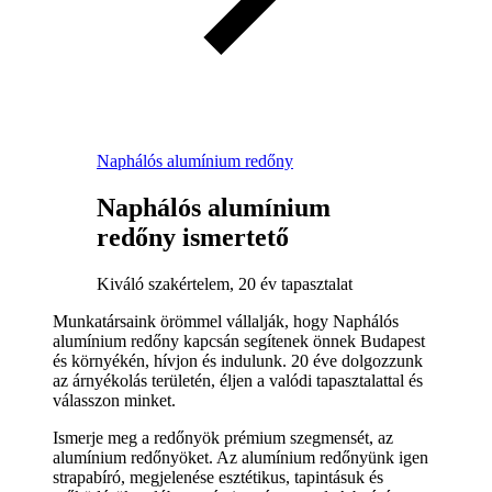
Naphálós alumínium redőny
Naphálós alumínium
redőny ismertető
Kiváló szakértelem, 20 év tapasztalat
Munkatársaink örömmel vállalják, hogy Naphálós
alumínium redőny kapcsán segítenek önnek Budapest
és környékén, hívjon és indulunk. 20 éve dolgozzunk
az árnyékolás területén, éljen a valódi tapasztalattal és
válasszon minket.
Ismerje meg a redőnyök prémium szegmensét, az
alumínium redőnyöket. Az alumínium redőnyünk igen
strapabíró, megjelenése esztétikus, tapintásuk és