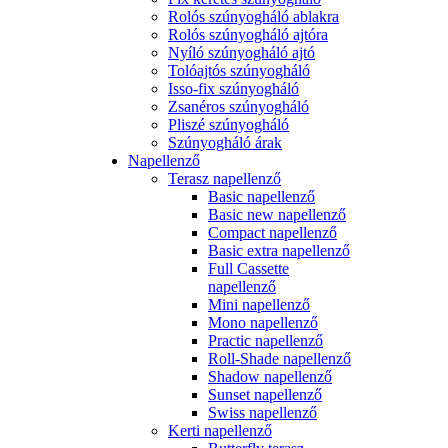
Rolós szúnyogháló ablakra
Rolós szúnyogháló ajtóra
Nyíló szúnyogháló ajtó
Tolóajtós szúnyogháló
Isso-fix szúnyogháló
Zsanéros szúnyogháló
Pliszé szúnyogháló
Szúnyogháló árak
Napellenző
Terasz napellenző
Basic napellenző
Basic new napellenző
Compact napellenző
Basic extra napellenző
Full Cassette
napellenző
Mini napellenző
Mono napellenző
Practic napellenző
Roll-Shade napellenző
Shadow napellenző
Sunset napellenző
Swiss napellenző
Kerti napellenző