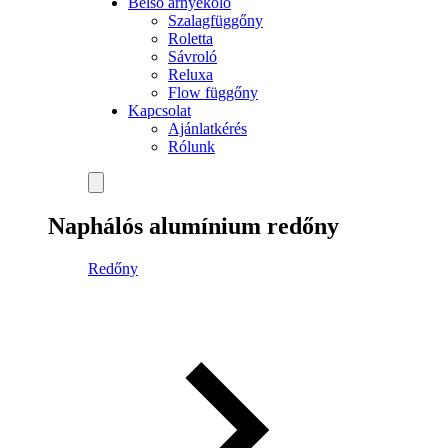
Belső árnyékoló
Szalagfüggőny
Roletta
Sávroló
Reluxa
Flow függőny
Kapcsolat
Ajánlatkérés
Rólunk
Naphálós alumínium redőny
Redőny