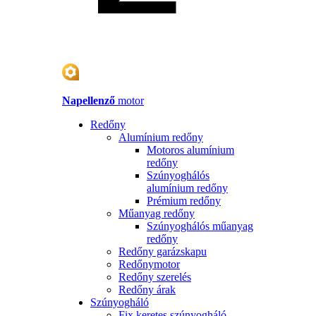
Napellenző
motor
Redőny
Alumínium redőny
Motoros alumínium
redőny
Szúnyoghálós
alumínium redőny
Prémium redőny
Műanyag redőny
Szúnyoghálós műanyag
redőny
Redőny garázskapu
Redőnymotor
Redőny szerelés
Redőny árak
Szúnyogháló
Fix keretes szúnyogháló