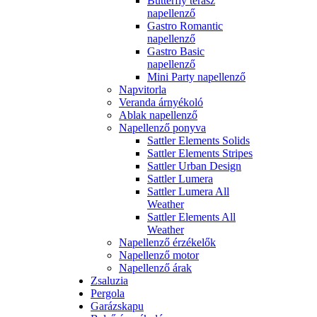
Butterfly terasz
napellenző
Gastro Romantic
napellenző
Gastro Basic
napellenző
Mini Party napellenző
Napvitorla
Veranda árnyékoló
Ablak napellenző
Napellenző ponyva
Sattler Elements Solids
Sattler Elements Stripes
Sattler Urban Design
Sattler Lumera
Sattler Lumera All
Weather
Sattler Elements All
Weather
Napellenző érzékelők
Napellenző motor
Napellenző árak
Zsaluzia
Pergola
Garázskapu