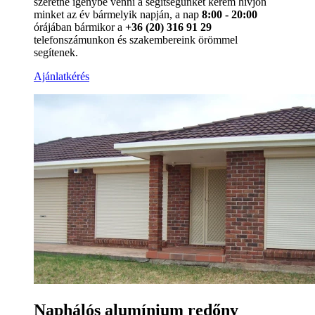
szeretné igénybe venni a segítségünket kérem hívjon
minket az év bármelyik napján, a nap
8:00 - 20:00
órájában bármikor a
+36 (20) 316 91 29
telefonszámunkon és szakembereink örömmel
segítenek.
Ajánlatkérés
Naphálós alumínium redőny