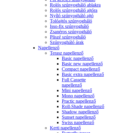
Rolós szúnyogháló ablakra
Rolós szúnyogháló ajtóra
Nyíló szúnyogháló ajtó
Tolóajtós szúnyogháló
Isso-fix szúnyogháló
Zsanéros szúnyogháló
Pliszé szúnyogháló
Szúnyogháló árak
Napellenző
Terasz napellenző
Basic napellenző
Basic new napellenző
Compact napellenző
Basic extra napellenző
Full Cassette
napellenző
Mini napellenző
Mono napellenző
Practic napellenző
Roll-Shade napellenző
Shadow napellenző
Sunset napellenző
Swiss napellenző
Kerti napellenző