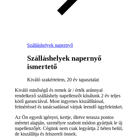
Szálláshelyek napernyő
Szálláshelyek napernyő
ismertető
Kiváló szakértelem, 20 év tapasztalat
Kiváló minőségű és remek ár / érték aránnyal
rendelkező szálláshely napellenzőt kínálunk 2 év teljes
körű garanciával. Most ingyenes kiszállítással,
felméréssel és tanácsadással várjuk leendő ügyfeleinket.
Az Ön egyedi igényei, kertje, illetve terasza pontos
méretei alapján, személyre szabott módon gyártjuk le új
napellenzőjét. Cégünk nem csak legyártja 2 héten belül,
de kiszállítja és felszereli önnek.