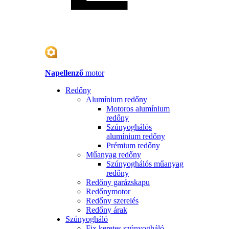
Napellenző
motor
Redőny
Alumínium redőny
Motoros alumínium
redőny
Szúnyoghálós
alumínium redőny
Prémium redőny
Műanyag redőny
Szúnyoghálós műanyag
redőny
Redőny garázskapu
Redőnymotor
Redőny szerelés
Redőny árak
Szúnyogháló
Fix keretes szúnyogháló