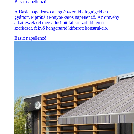
Basic napellenző
A Basic napellenző a legnépszerűbb, legrégebben
gyártott, kipróbált könyökkaros napellenző. Az öntvény
alkatrészekkel megvalósított falikonzol, billentő
szerkezet, fekvő hengertartó kiforrott konstrukció.
Basic napellenző