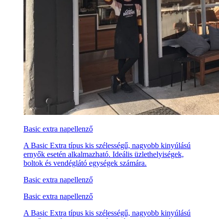
Basic extra napellenző
A Basic Extra típus kis szélességű, nagyobb kinyúlású
ernyők esetén alkalmazható. Ideális üzlethelyiségek,
boltok és vendéglátó egységek számára.
Basic extra napellenző
Basic extra napellenző
A Basic Extra típus kis szélességű, nagyobb kinyúlású