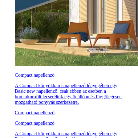
Compact napellenző
A Compact könyökkaros napellenző lényegében egy
Basic new napellenző, csak ebben az esetben a
homlokprofilt lecseréltük egy önállóan és függőlegesen
mozgatható ponyvás szerkezetre.
Compact napellenző
Compact napellenző
A Compact könyökkaros napellenző lényegében egy