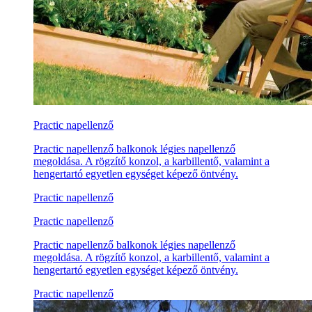
Practic napellenző
Practic napellenző balkonok légies napellenző
megoldása. A rögzítő konzol, a karbillentő, valamint a
hengertartó egyetlen egységet képező öntvény.
Practic napellenző
Practic napellenző
Practic napellenző balkonok légies napellenző
megoldása. A rögzítő konzol, a karbillentő, valamint a
hengertartó egyetlen egységet képező öntvény.
Practic napellenző