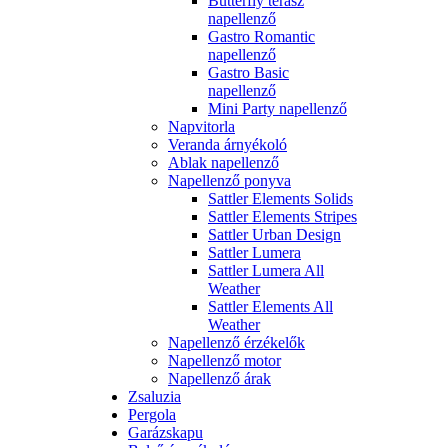
Butterfly terasz
napellenző
Gastro Romantic
napellenző
Gastro Basic
napellenző
Mini Party napellenző
Napvitorla
Veranda árnyékoló
Ablak napellenző
Napellenző ponyva
Sattler Elements Solids
Sattler Elements Stripes
Sattler Urban Design
Sattler Lumera
Sattler Lumera All
Weather
Sattler Elements All
Weather
Napellenző érzékelők
Napellenző motor
Napellenző árak
Zsaluzia
Pergola
Garázskapu