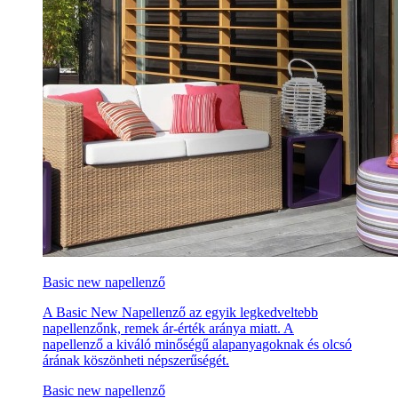
Basic new napellenző
A Basic New Napellenző az egyik legkedveltebb
napellenzőnk, remek ár-érték aránya miatt. A
napellenző a kiváló minőségű alapanyagoknak és olcsó
árának köszönheti népszerűségét.
Basic new napellenző