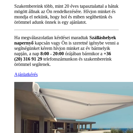
Szakembereink több, mint 20 éves tapasztalattal a hátuk
mögött állnak az Ön rendelkezésére. Hívjon minket és
mondja el nekünk, hogy hol és miben segíthetünk és
örömmel adunk önnek is egy ajánlatot.
Ha megválaszolatlan kérdései maradtak
Szálláshelyek
napernyő
kapcsán vagy Ön is szeretné igénybe venni a
segítségünket kérem hívjon minket az év bármelyik
napján, a nap
8:00 - 20:00
órájában bármikor a
+36
(20) 316 91 29
telefonszámunkon és szakembereink
örömmel segítenek.
Ajánlatkérés