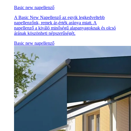
Basic new napellenző
A Basic New Napellenző az egyik legkedveltebb
napellenzőnk, remek ár-érték aránya miatt. A
napellenző a kiváló minőségű alapanyagoknak és olcsó
árának köszönheti népszerűségét.
Basic new napellenző