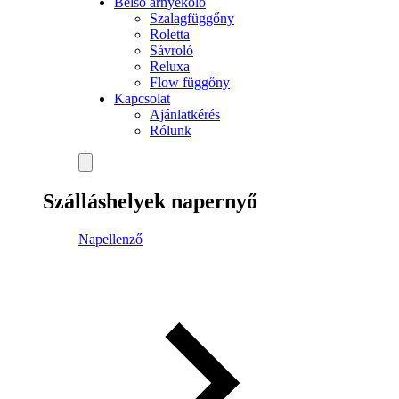
Belső árnyékoló
Szalagfüggőny
Roletta
Sávroló
Reluxa
Flow függőny
Kapcsolat
Ajánlatkérés
Rólunk
Szálláshelyek napernyő
Napellenző