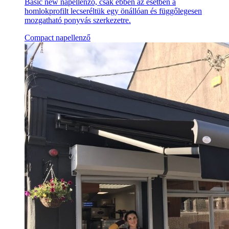
Basic new napellenző, csak ebben az esetben a
homlokprofilt lecseréltük egy önállóan és függőlegesen
mozgatható ponyvás szerkezetre.
Compact napellenző