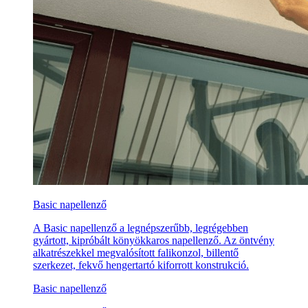
Basic napellenző
A Basic napellenző a legnépszerűbb, legrégebben
gyártott, kipróbált könyökkaros napellenző. Az öntvény
alkatrészekkel megvalósított falikonzol, billentő
szerkezet, fekvő hengertartó kiforrott konstrukció.
Basic napellenző