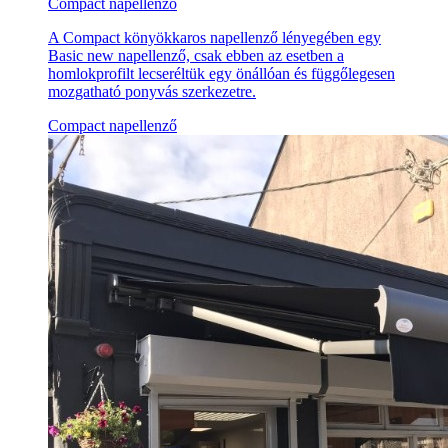
Compact napellenző
A Compact könyökkaros napellenző lényegében egy
Basic new napellenző, csak ebben az esetben a
homlokprofilt lecseréltük egy önállóan és függőlegesen
mozgatható ponyvás szerkezetre.
Compact napellenző