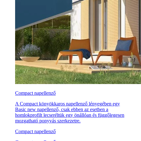
Compact napellenző
A Compact könyökkaros napellenző lényegében egy
Basic new napellenző, csak ebben az esetben a
homlokprofilt lecseréltük egy önállóan és függőlegesen
mozgatható ponyvás szerkezetre.
Compact napellenző