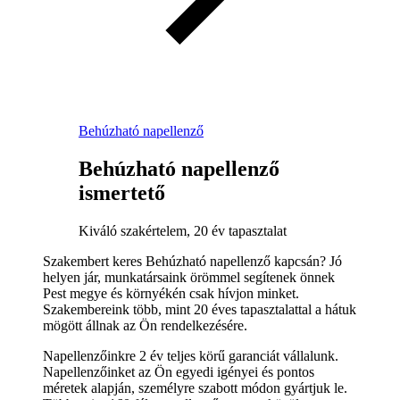
Behúzható napellenző
Behúzható napellenző
ismertető
Kiváló szakértelem, 20 év tapasztalat
Szakembert keres Behúzható napellenző kapcsán? Jó
helyen jár, munkatársaink örömmel segítenek önnek
Pest megye és környékén csak hívjon minket.
Szakembereink több, mint 20 éves tapasztalattal a hátuk
mögött állnak az Ön rendelkezésére.
Napellenzőinkre 2 év teljes körű garanciát vállalunk.
Napellenzőinket az Ön egyedi igényei és pontos
méretek alapján, személyre szabott módon gyártjuk le.