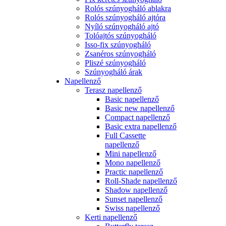
Rolós szúnyogháló ablakra
Rolós szúnyogháló ajtóra
Nyíló szúnyogháló ajtó
Tolóajtós szúnyogháló
Isso-fix szúnyogháló
Zsanéros szúnyogháló
Pliszé szúnyogháló
Szúnyogháló árak
Napellenző
Terasz napellenző
Basic napellenző
Basic new napellenző
Compact napellenző
Basic extra napellenző
Full Cassette
napellenző
Mini napellenző
Mono napellenző
Practic napellenző
Roll-Shade napellenző
Shadow napellenző
Sunset napellenző
Swiss napellenző
Kerti napellenző