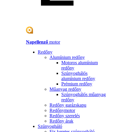
Napellenző
motor
Redőny
Alumínium redőny
Motoros alumínium
redőny
Szúnyoghálós
alumínium redőny
Prémium redőny
Műanyag redőny
Szúnyoghálós műanyag
redőny
Redőny garázskapu
Redőnymotor
Redőny szerelés
Redőny árak
Szúnyogháló
Fix keretes szúnyogháló