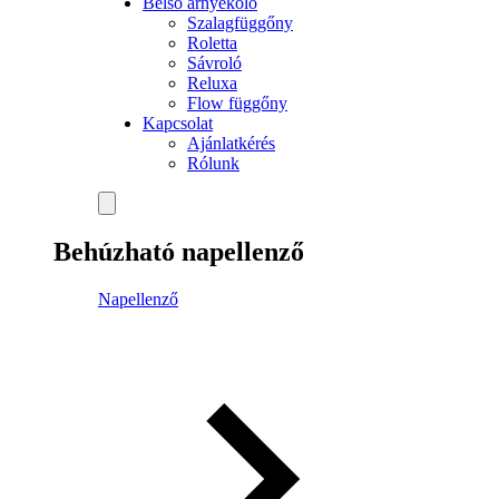
Belső árnyékoló
Szalagfüggőny
Roletta
Sávroló
Reluxa
Flow függőny
Kapcsolat
Ajánlatkérés
Rólunk
Behúzható napellenző
Napellenző