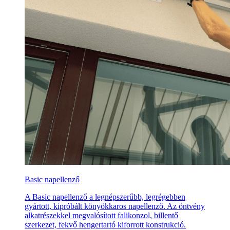
Basic napellenző
A Basic napellenző a legnépszerűbb, legrégebben
gyártott, kipróbált könyökkaros napellenző. Az öntvény
alkatrészekkel megvalósított falikonzol, billentő
szerkezet, fekvő hengertartó kiforrott konstrukció.