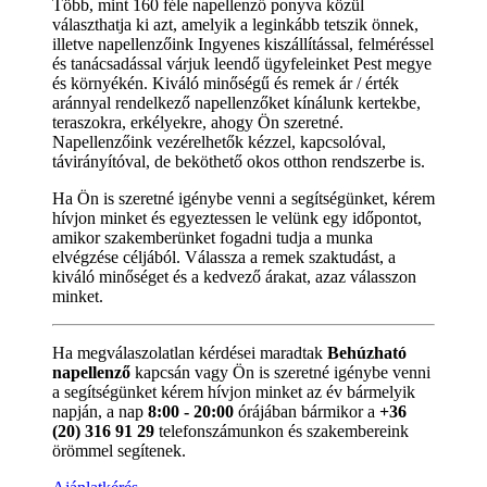
Több, mint 160 féle napellenző ponyva közül
választhatja ki azt, amelyik a leginkább tetszik önnek,
illetve napellenzőink Ingyenes kiszállítással, felméréssel
és tanácsadással várjuk leendő ügyfeleinket Pest megye
és környékén. Kiváló minőségű és remek ár / érték
aránnyal rendelkező napellenzőket kínálunk kertekbe,
teraszokra, erkélyekre, ahogy Ön szeretné.
Napellenzőink vezérelhetők kézzel, kapcsolóval,
távirányítóval, de beköthető okos otthon rendszerbe is.
Ha Ön is szeretné igénybe venni a segítségünket, kérem
hívjon minket és egyeztessen le velünk egy időpontot,
amikor szakemberünket fogadni tudja a munka
elvégzése céljából. Válassza a remek szaktudást, a
kiváló minőséget és a kedvező árakat, azaz válasszon
minket.
Ha megválaszolatlan kérdései maradtak
Behúzható
napellenző
kapcsán vagy Ön is szeretné igénybe venni
a segítségünket kérem hívjon minket az év bármelyik
napján, a nap
8:00 - 20:00
órájában bármikor a
+36
(20) 316 91 29
telefonszámunkon és szakembereink
örömmel segítenek.