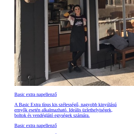
Basic extra napellenző
A Basic Extra típus kis szélességű, nagyobb kinyúlású
ernyők esetén alkalmazható. Ideális üzlethelyiségek,
boltok és vendéglátó egységek számára.
Basic extra napellenző