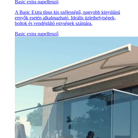
Basic extra napellenző
A Basic Extra típus kis szélességű, nagyobb kinyúlású
ernyők esetén alkalmazható. Ideális üzlethelyiségek,
boltok és vendéglátó egységek számára.
Basic extra napellenző