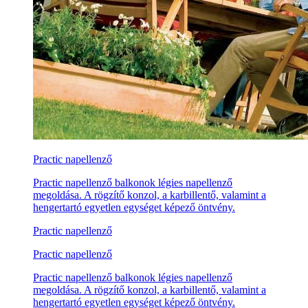
Practic napellenző
Practic napellenző balkonok légies napellenző
megoldása. A rögzítő konzol, a karbillentő, valamint a
hengertartó egyetlen egységet képező öntvény.
Practic napellenző
Practic napellenző
Practic napellenző balkonok légies napellenző
megoldása. A rögzítő konzol, a karbillentő, valamint a
hengertartó egyetlen egységet képező öntvény.