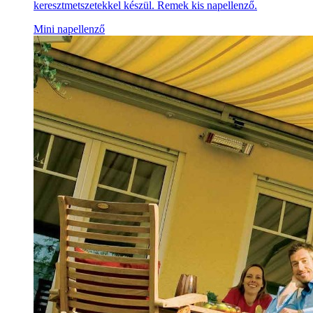
keresztmetszetekkel készül. Remek kis napellenző.
Mini napellenző