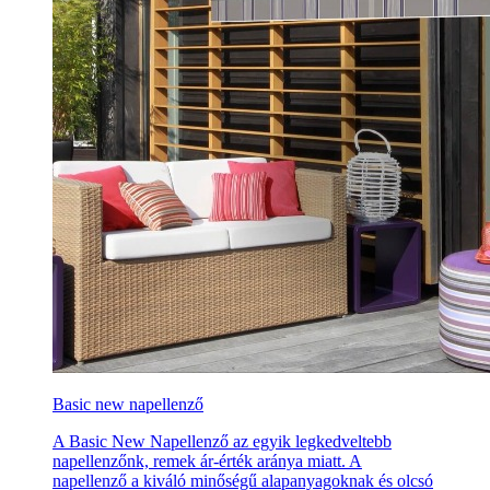
Basic new napellenző
A Basic New Napellenző az egyik legkedveltebb
napellenzőnk, remek ár-érték aránya miatt. A
napellenző a kiváló minőségű alapanyagoknak és olcsó