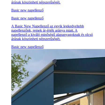
árának köszönheti népszerűségét.
Basic new napellenző
Basic new napellenző
A Basic New Napellenző az egyik legkedveltebb
napellenzőnk, remek ár-érték aránya miatt. A
napellenző a kiváló minőségű alapanyagoknak és olcsó
árának köszönheti népszerűségét.
Basic new napellenző