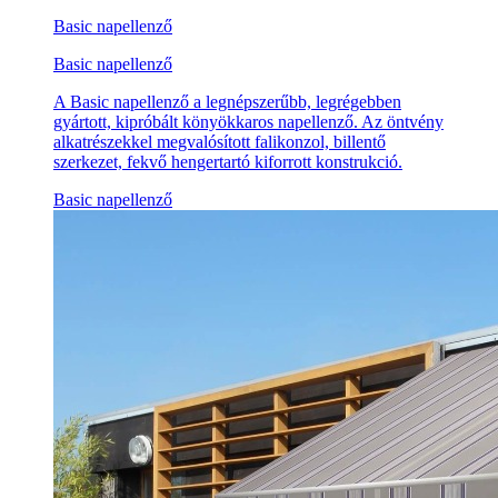
Basic napellenző
Basic napellenző
A Basic napellenző a legnépszerűbb, legrégebben
gyártott, kipróbált könyökkaros napellenző. Az öntvény
alkatrészekkel megvalósított falikonzol, billentő
szerkezet, fekvő hengertartó kiforrott konstrukció.
Basic napellenző