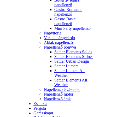
Butterfly terasz
napellenző
Gastro Romantic
napellenző
Gastro Basic
napellenző
Mini Party napellenző
Napvitorla
Veranda árnyékoló
Ablak napellenző
Napellenző ponyva
Sattler Elements Solids
Sattler Elements Stripes
Sattler Urban Design
Sattler Lumera
Sattler Lumera All
Weather
Sattler Elements All
Weather
Napellenző érzékelők
Napellenző motor
Napellenző árak
Zsaluzia
Pergola
Garázskapu