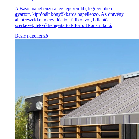
A Basic napellenző a legnépszerűbb, legrégebben
gyártott, kipróbált könyökkaros napellenző. Az öntvény
alkatrészekkel megvalósított falikonzol, billentő
szerkezet, fekvő hengertartó kiforrott konstrukció.
Basic napellenző