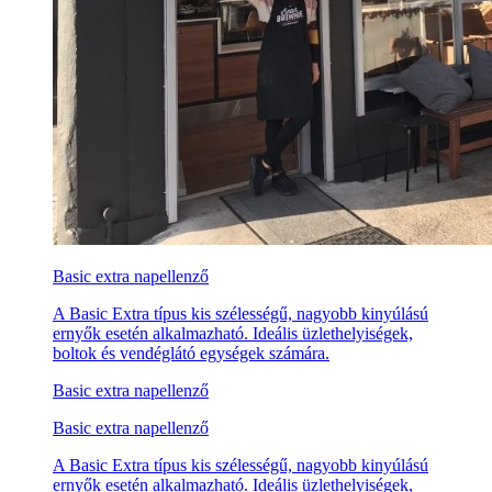
Basic extra napellenző
A Basic Extra típus kis szélességű, nagyobb kinyúlású
ernyők esetén alkalmazható. Ideális üzlethelyiségek,
boltok és vendéglátó egységek számára.
Basic extra napellenző
Basic extra napellenző
A Basic Extra típus kis szélességű, nagyobb kinyúlású
ernyők esetén alkalmazható. Ideális üzlethelyiségek,