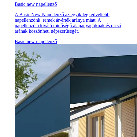
Basic new napellenző
A Basic New Napellenző az egyik legkedveltebb
napellenzőnk, remek ár-érték aránya miatt. A
napellenző a kiváló minőségű alapanyagoknak és olcsó
árának köszönheti népszerűségét.
Basic new napellenző