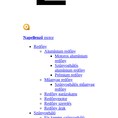
Napellenző
motor
Redőny
Alumínium redőny
Motoros alumínium
redőny
Szúnyoghálós
alumínium redőny
Prémium redőny
Műanyag redőny
Szúnyoghálós műanyag
redőny
Redőny garázskapu
Redőnymotor
Redőny szerelés
Redőny árak
Szúnyogháló
Fix keretes szúnyogháló