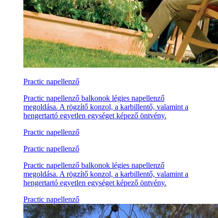
Practic napellenző
Practic napellenző balkonok légies napellenző
megoldása. A rögzítő konzol, a karbillentő, valamint a
hengertartó egyetlen egységet képező öntvény.
Practic napellenző
Practic napellenző
Practic napellenző balkonok légies napellenző
megoldása. A rögzítő konzol, a karbillentő, valamint a
hengertartó egyetlen egységet képező öntvény.
Practic napellenző