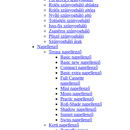
Rolós szúnyogháló ablakra
Rolós szúnyogháló ajtóra
Nyíló szúnyogháló ajtó
Tolóajtós szúnyogháló
Isso-fix szúnyogháló
Zsanéros szúnyogháló
Pliszé szúnyogháló
Szúnyogháló árak
Napellenző
Terasz napellenző
Basic napellenző
Basic new napellenző
Compact napellenző
Basic extra napellenző
Full Cassette
napellenző
Mini napellenző
Mono napellenző
Practic napellenző
Roll-Shade napellenző
Shadow napellenző
Sunset napellenző
Swiss napellenző
Kerti napellenző