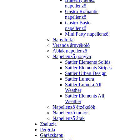
Butterfly terasz
napellenző
Gastro Romantic
napellenző
Gastro Basic
napellenző
Mini Party napellenző
Napvitorla
Veranda árnyékoló
Ablak napellenző
Napellenző ponyva
Sattler Elements Solids
Sattler Elements Stripes
Sattler Urban Design
Sattler Lumera
Sattler Lumera All
Weather
Sattler Elements All
Weather
Napellenző érzékelők
Napellenző motor
Napellenző árak
Zsaluzia
Pergola
Garázskapu