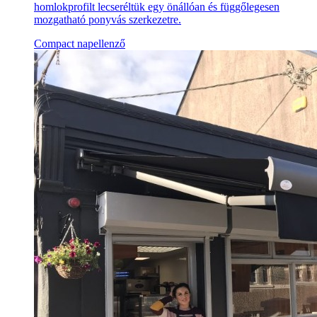
homlokprofilt lecseréltük egy önállóan és függőlegesen
mozgatható ponyvás szerkezetre.
Compact napellenző