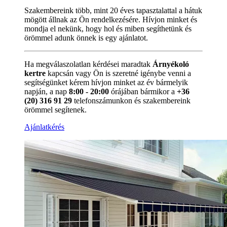
Szakembereink több, mint 20 éves tapasztalattal a hátuk
mögött állnak az Ön rendelkezésére. Hívjon minket és
mondja el nekünk, hogy hol és miben segíthetünk és
örömmel adunk önnek is egy ajánlatot.
Ha megválaszolatlan kérdései maradtak
Árnyékoló
kertre
kapcsán vagy Ön is szeretné igénybe venni a
segítségünket kérem hívjon minket az év bármelyik
napján, a nap
8:00 - 20:00
órájában bármikor a
+36
(20) 316 91 29
telefonszámunkon és szakembereink
örömmel segítenek.
Ajánlatkérés