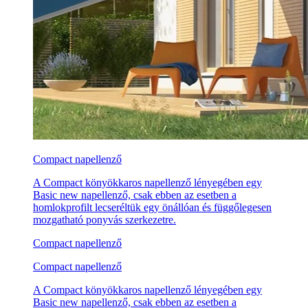
Compact napellenző
A Compact könyökkaros napellenző lényegében egy
Basic new napellenző, csak ebben az esetben a
homlokprofilt lecseréltük egy önállóan és függőlegesen
mozgatható ponyvás szerkezetre.
Compact napellenző
Compact napellenző
A Compact könyökkaros napellenző lényegében egy
Basic new napellenző, csak ebben az esetben a