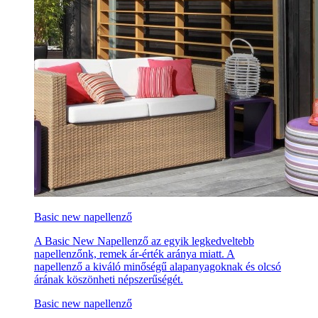
Basic new napellenző
A Basic New Napellenző az egyik legkedveltebb
napellenzőnk, remek ár-érték aránya miatt. A
napellenző a kiváló minőségű alapanyagoknak és olcsó
árának köszönheti népszerűségét.
Basic new napellenző