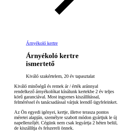
Árnyékoló kertre
Árnyékoló kertre
ismertető
Kiváló szakértelem, 20 év tapasztalat
Kiváló minőségű és remek ár / érték aránnyal
rendelkező árnyékolókat kínálunk kertekbe 2 év teljes
körű garanciával. Most ingyenes kiszállítással,
felméréssel és tanácsadással várjuk leendő ügyfeleinket.
Az Ön egyedi igényei, kertje, illetve terasza pontos
méretei alapján, személyre szabott módon gyártjuk le új
napellenzőjét. Cégünk nem csak legyártja 2 héten belül,
de kiszállítja és felszereli önnek.