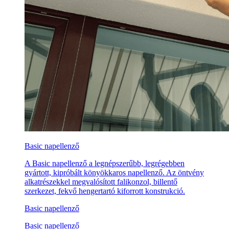
Basic napellenző
A Basic napellenző a legnépszerűbb, legrégebben
gyártott, kipróbált könyökkaros napellenző. Az öntvény
alkatrészekkel megvalósított falikonzol, billentő
szerkezet, fekvő hengertartó kiforrott konstrukció.
Basic napellenző
Basic napellenző