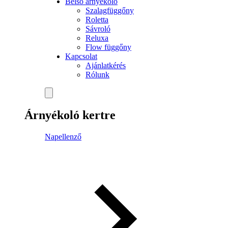
Belső árnyékoló
Szalagfüggőny
Roletta
Sávroló
Reluxa
Flow függőny
Kapcsolat
Ajánlatkérés
Rólunk
Árnyékoló kertre
Napellenző